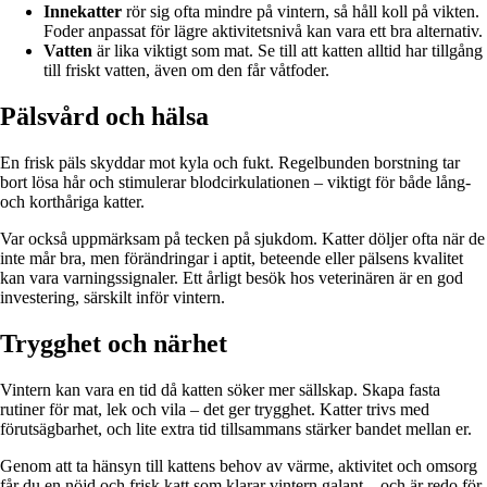
Innekatter
rör sig ofta mindre på vintern, så håll koll på vikten.
Foder anpassat för lägre aktivitetsnivå kan vara ett bra alternativ.
Vatten
är lika viktigt som mat. Se till att katten alltid har tillgång
till friskt vatten, även om den får våtfoder.
Pälsvård och hälsa
En frisk päls skyddar mot kyla och fukt. Regelbunden borstning tar
bort lösa hår och stimulerar blodcirkulationen – viktigt för både lång-
och korthåriga katter.
Var också uppmärksam på tecken på sjukdom. Katter döljer ofta när de
inte mår bra, men förändringar i aptit, beteende eller pälsens kvalitet
kan vara varningssignaler. Ett årligt besök hos veterinären är en god
investering, särskilt inför vintern.
Trygghet och närhet
Vintern kan vara en tid då katten söker mer sällskap. Skapa fasta
rutiner för mat, lek och vila – det ger trygghet. Katter trivs med
förutsägbarhet, och lite extra tid tillsammans stärker bandet mellan er.
Genom att ta hänsyn till kattens behov av värme, aktivitet och omsorg
får du en nöjd och frisk katt som klarar vintern galant – och är redo för