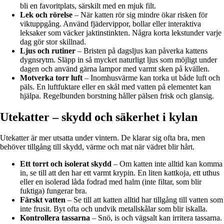
bli en favoritplats, särskilt med en mjuk filt.
Lek och rörelse
– När katten rör sig mindre ökar risken för
viktuppgång. Använd fjädervippor, bollar eller interaktiva
leksaker som väcker jaktinstinkten. Några korta lekstunder varje
dag gör stor skillnad.
Ljus och rutiner
– Bristen på dagsljus kan påverka kattens
dygnsrytm. Släpp in så mycket naturligt ljus som möjligt under
dagen och använd gärna lampor med varmt sken på kvällen.
Motverka torr luft
– Inomhusvärme kan torka ut både luft och
päls. En luftfuktare eller en skål med vatten på elementet kan
hjälpa. Regelbunden borstning håller pälsen frisk och glansig.
Utekatter – skydd och säkerhet i kylan
Utekatter är mer utsatta under vintern. De klarar sig ofta bra, men
behöver tillgång till skydd, värme och mat när vädret blir hårt.
Ett torrt och isolerat skydd
– Om katten inte alltid kan komma
in, se till att den har ett varmt krypin. En liten kattkoja, ett uthus
eller en isolerad låda fodrad med halm (inte filtar, som blir
fuktiga) fungerar bra.
Färskt vatten
– Se till att katten alltid har tillgång till vatten som
inte frusit. Byt ofta och undvik metallskålar som blir iskalla.
Kontrollera tassarna
– Snö, is och vägsalt kan irritera tassarna.