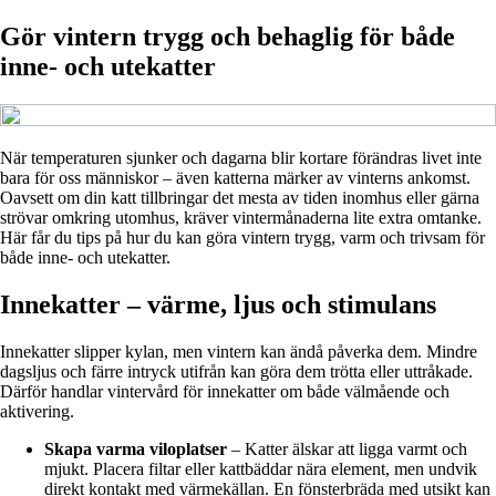
Gör vintern trygg och behaglig för både
inne- och utekatter
När temperaturen sjunker och dagarna blir kortare förändras livet inte
bara för oss människor – även katterna märker av vinterns ankomst.
Oavsett om din katt tillbringar det mesta av tiden inomhus eller gärna
strövar omkring utomhus, kräver vintermånaderna lite extra omtanke.
Här får du tips på hur du kan göra vintern trygg, varm och trivsam för
både inne- och utekatter.
Innekatter – värme, ljus och stimulans
Innekatter slipper kylan, men vintern kan ändå påverka dem. Mindre
dagsljus och färre intryck utifrån kan göra dem trötta eller uttråkade.
Därför handlar vintervård för innekatter om både välmående och
aktivering.
Skapa varma viloplatser
– Katter älskar att ligga varmt och
mjukt. Placera filtar eller kattbäddar nära element, men undvik
direkt kontakt med värmekällan. En fönsterbräda med utsikt kan