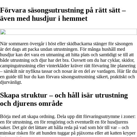
Förvara säsongsutrustning på rätt sätt –
även med husdjur i hemmet
När sommaren övergår i höst eller skidbackarna stänger för säsongen
är det dags att packa undan utrustningen. För många hushåll med
husdjur kan det vara en utmaning att hitta plats och samtidigt se till att
både utrustning och djur har det bra. Oavsett om du har cyklar, skidor,
campingutrustning eller vinterkläder kräver rätt förvaring lite planering
– särskilt när nyfikna tassar och nosar är en del av vardagen. Här får du
en guide till hur du kan förvara säsongsutrustning säkert, praktiskt och
djurvänligt.
Skapa struktur – och håll isär utrustning
och djurens område
Börja med att skapa ordning. Dela upp ditt förvaringsutrymme i zoner:
en för utrustning, en för rengöring och eventuellt en för husdjurens
saker. Det gör det lättare att hålla reda på vad som hör till var – och
minskar risken för att hunden tuggar på pjäxorna eller att katten kryper