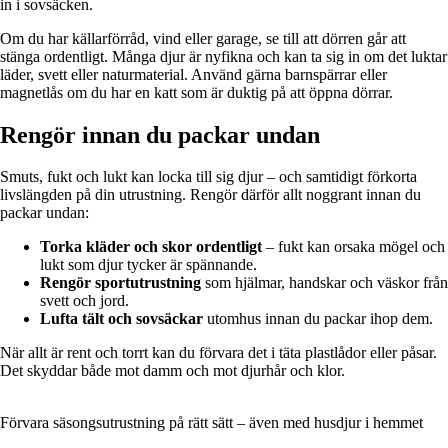
in i sovsäcken.
Om du har källarförråd, vind eller garage, se till att dörren går att
stänga ordentligt. Många djur är nyfikna och kan ta sig in om det luktar
läder, svett eller naturmaterial. Använd gärna barnspärrar eller
magnetlås om du har en katt som är duktig på att öppna dörrar.
Rengör innan du packar undan
Smuts, fukt och lukt kan locka till sig djur – och samtidigt förkorta
livslängden på din utrustning. Rengör därför allt noggrant innan du
packar undan:
Torka kläder och skor ordentligt
– fukt kan orsaka mögel och
lukt som djur tycker är spännande.
Rengör sportutrustning
som hjälmar, handskar och väskor från
svett och jord.
Lufta tält och sovsäckar
utomhus innan du packar ihop dem.
När allt är rent och torrt kan du förvara det i täta plastlådor eller påsar.
Det skyddar både mot damm och mot djurhår och klor.
Förvara säsongsutrustning på rätt sätt – även med husdjur i hemmet