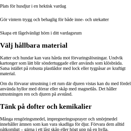
Plats för husdjur i en hektisk vardag
Gör vintern trygg och behaglig för både inne- och utekatter
Skapa ett fågelvänligt hörn i ditt vardagsrum
Välj hållbara material
Katter och hundar kan vara hårda mot förvaringslösningar. Undvik
kartonger som lätt blir söndertuggade eller används som klösbräda.
Satsa istället på robusta plastlådor med lock eller tygpåsar av kraftigt
material.
Om du förvarar utrustning i ett rum där djuren vistas kan du med fördel
använda hyllor med dörrar eller skåp med magnetlås. Det håller
utrustningen ren och djuren på avstånd.
Tänk på dofter och kemikalier
Många rengöringsmedel, impregneringssprayer och smörjmedel
innehåller ämnen som kan vara skadliga för djur. Förvara dem alltid
oåtkomligt – gärna i ett låst skåp eller högt upp på en hylla.