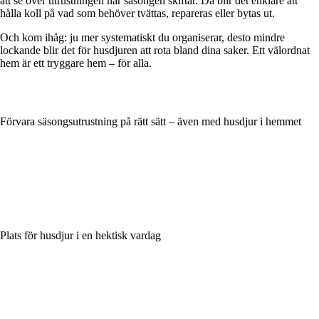
att se över utrustningen när säsongen skiftar. Då blir det enklare att
hålla koll på vad som behöver tvättas, repareras eller bytas ut.
Och kom ihåg: ju mer systematiskt du organiserar, desto mindre
lockande blir det för husdjuren att rota bland dina saker. Ett välordnat
hem är ett tryggare hem – för alla.
Förvara säsongsutrustning på rätt sätt – även med husdjur i hemmet
Plats för husdjur i en hektisk vardag