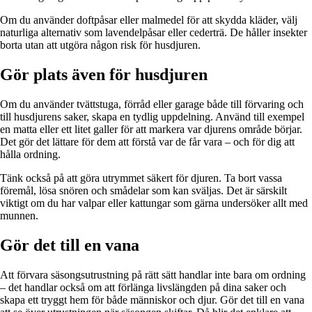
Om du använder doftpåsar eller malmedel för att skydda kläder, välj
naturliga alternativ som lavendelpåsar eller cederträ. De håller insekter
borta utan att utgöra någon risk för husdjuren.
Gör plats även för husdjuren
Om du använder tvättstuga, förråd eller garage både till förvaring och
till husdjurens saker, skapa en tydlig uppdelning. Använd till exempel
en matta eller ett litet galler för att markera var djurens område börjar.
Det gör det lättare för dem att förstå var de får vara – och för dig att
hålla ordning.
Tänk också på att göra utrymmet säkert för djuren. Ta bort vassa
föremål, lösa snören och smådelar som kan sväljas. Det är särskilt
viktigt om du har valpar eller kattungar som gärna undersöker allt med
munnen.
Gör det till en vana
Att förvara säsongsutrustning på rätt sätt handlar inte bara om ordning
– det handlar också om att förlänga livslängden på dina saker och
skapa ett tryggt hem för både människor och djur. Gör det till en vana