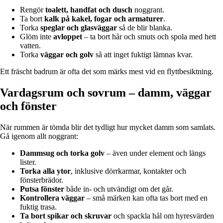
Rengör
toalett, handfat och dusch
noggrant.
Ta bort
kalk på kakel, fogar och armaturer
.
Torka
speglar och glasväggar
så de blir blanka.
Glöm inte
avloppet
– ta bort hår och smuts och spola med hett
vatten.
Torka
väggar och golv
så att inget fuktigt lämnas kvar.
Ett fräscht badrum är ofta det som märks mest vid en flyttbesiktning.
Vardagsrum och sovrum – damm, väggar
och fönster
När rummen är tömda blir det tydligt hur mycket damm som samlats.
Gå igenom allt noggrant:
Dammsug och torka golv
– även under element och längs
lister.
Torka alla ytor
, inklusive dörrkarmar, kontakter och
fönsterbrädor.
Putsa fönster
både in- och utvändigt om det går.
Kontrollera väggar
– små märken kan ofta tas bort med en
fuktig trasa.
Ta bort spikar och skruvar
och spackla hål om hyresvärden