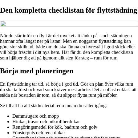
Den kompletta checklistan för flyttstädning
När du står inför en flytt är det mycket att tänka på – och städningen
hamnar ofta längst ner på listan. Men en noggrann flyttstädning kan
göra stor skillnad, både om du ska lämna en hyresrätt i gott skick eller
vill börja fräscht i ditt nya hem. Här får du den kompletta checklistan
som hjälper dig att gå igenom allt steg för steg – rum för rum.
Börja med planeringen
En flyttstädning tar tid, så börja i god tid. Gör en plan över vilka rum
du ska ta först och vad som kräver mest arbete. Det är oftast enklast att
städa när bostaden är tom, så du slipper flytta runt på möbler.
Se till att ha allt städmaterial redo innan du sätter igång:
Dammsugare och mopp
Hinkar, trasor och mikrofiberdukar
Rengöringsmedel för kök, badrum och golv
Fönsterputs och rena dukar