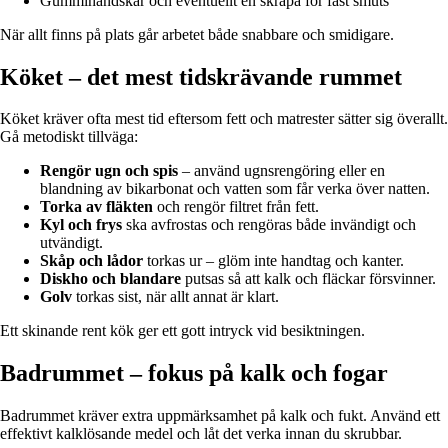
Gummihandskar och eventuellt en skrapa för fast smuts
När allt finns på plats går arbetet både snabbare och smidigare.
Köket – det mest tidskrävande rummet
Köket kräver ofta mest tid eftersom fett och matrester sätter sig överallt.
Gå metodiskt tillväga:
Rengör ugn och spis
– använd ugnsrengöring eller en
blandning av bikarbonat och vatten som får verka över natten.
Torka av fläkten
och rengör filtret från fett.
Kyl och frys
ska avfrostas och rengöras både invändigt och
utvändigt.
Skåp och lådor
torkas ur – glöm inte handtag och kanter.
Diskho och blandare
putsas så att kalk och fläckar försvinner.
Golv
torkas sist, när allt annat är klart.
Ett skinande rent kök ger ett gott intryck vid besiktningen.
Badrummet – fokus på kalk och fogar
Badrummet kräver extra uppmärksamhet på kalk och fukt. Använd ett
effektivt kalklösande medel och låt det verka innan du skrubbar.