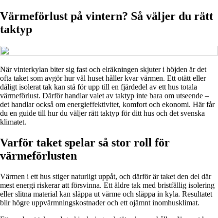
Värmeförlust på vintern? Så väljer du rätt
taktyp
När vinterkylan biter sig fast och elräkningen skjuter i höjden är det
ofta taket som avgör hur väl huset håller kvar värmen. Ett otätt eller
dåligt isolerat tak kan stå för upp till en fjärdedel av ett hus totala
värmeförlust. Därför handlar valet av taktyp inte bara om utseende –
det handlar också om energieffektivitet, komfort och ekonomi. Här får
du en guide till hur du väljer rätt taktyp för ditt hus och det svenska
klimatet.
Varför taket spelar så stor roll för
värmeförlusten
Värmen i ett hus stiger naturligt uppåt, och därför är taket den del där
mest energi riskerar att försvinna. Ett äldre tak med bristfällig isolering
eller slitna material kan släppa ut värme och släppa in kyla. Resultatet
blir högre uppvärmningskostnader och ett ojämnt inomhusklimat.