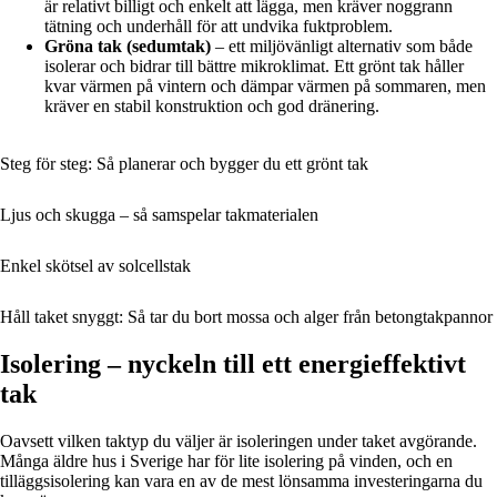
är relativt billigt och enkelt att lägga, men kräver noggrann
tätning och underhåll för att undvika fuktproblem.
Gröna tak (sedumtak)
– ett miljövänligt alternativ som både
isolerar och bidrar till bättre mikroklimat. Ett grönt tak håller
kvar värmen på vintern och dämpar värmen på sommaren, men
kräver en stabil konstruktion och god dränering.
Steg för steg: Så planerar och bygger du ett grönt tak
Ljus och skugga – så samspelar takmaterialen
Enkel skötsel av solcellstak
Håll taket snyggt: Så tar du bort mossa och alger från betongtakpannor
Isolering – nyckeln till ett energieffektivt
tak
Oavsett vilken taktyp du väljer är isoleringen under taket avgörande.
Många äldre hus i Sverige har för lite isolering på vinden, och en
tilläggsisolering kan vara en av de mest lönsamma investeringarna du