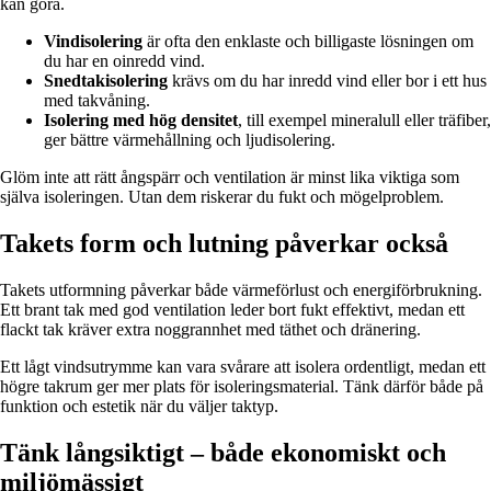
kan göra.
Vindisolering
är ofta den enklaste och billigaste lösningen om
du har en oinredd vind.
Snedtakisolering
krävs om du har inredd vind eller bor i ett hus
med takvåning.
Isolering med hög densitet
, till exempel mineralull eller träfiber,
ger bättre värmehållning och ljudisolering.
Glöm inte att rätt ångspärr och ventilation är minst lika viktiga som
själva isoleringen. Utan dem riskerar du fukt och mögelproblem.
Takets form och lutning påverkar också
Takets utformning påverkar både värmeförlust och energiförbrukning.
Ett brant tak med god ventilation leder bort fukt effektivt, medan ett
flackt tak kräver extra noggrannhet med täthet och dränering.
Ett lågt vindsutrymme kan vara svårare att isolera ordentligt, medan ett
högre takrum ger mer plats för isoleringsmaterial. Tänk därför både på
funktion och estetik när du väljer taktyp.
Tänk långsiktigt – både ekonomiskt och
miljömässigt