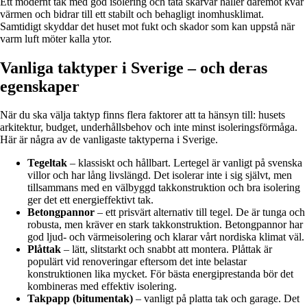
Ett modernt tak med god isolering och täta skarvar håller däremot kvar
värmen och bidrar till ett stabilt och behagligt inomhusklimat.
Samtidigt skyddar det huset mot fukt och skador som kan uppstå när
varm luft möter kalla ytor.
Vanliga taktyper i Sverige – och deras
egenskaper
När du ska välja taktyp finns flera faktorer att ta hänsyn till: husets
arkitektur, budget, underhållsbehov och inte minst isoleringsförmåga.
Här är några av de vanligaste taktyperna i Sverige.
Tegeltak
– klassiskt och hållbart. Lertegel är vanligt på svenska
villor och har lång livslängd. Det isolerar inte i sig självt, men
tillsammans med en välbyggd takkonstruktion och bra isolering
ger det ett energieffektivt tak.
Betongpannor
– ett prisvärt alternativ till tegel. De är tunga och
robusta, men kräver en stark takkonstruktion. Betongpannor har
god ljud- och värmeisolering och klarar vårt nordiska klimat väl.
Plåttak
– lätt, slitstarkt och snabbt att montera. Plåttak är
populärt vid renoveringar eftersom det inte belastar
konstruktionen lika mycket. För bästa energiprestanda bör det
kombineras med effektiv isolering.
Takpapp (bitumentak)
– vanligt på platta tak och garage. Det