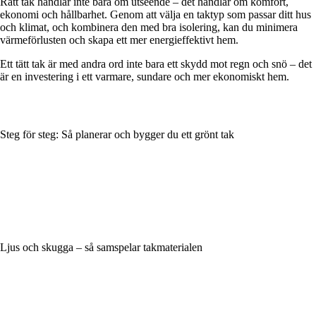
Rätt tak handlar inte bara om utseende – det handlar om komfort,
ekonomi och hållbarhet. Genom att välja en taktyp som passar ditt hus
och klimat, och kombinera den med bra isolering, kan du minimera
värmeförlusten och skapa ett mer energieffektivt hem.
Ett tätt tak är med andra ord inte bara ett skydd mot regn och snö – det
är en investering i ett varmare, sundare och mer ekonomiskt hem.
Steg för steg: Så planerar och bygger du ett grönt tak
Ljus och skugga – så samspelar takmaterialen