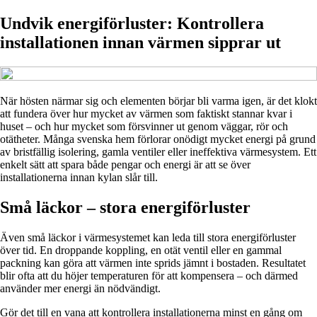
Undvik energiförluster: Kontrollera
installationen innan värmen sipprar ut
När hösten närmar sig och elementen börjar bli varma igen, är det klokt
att fundera över hur mycket av värmen som faktiskt stannar kvar i
huset – och hur mycket som försvinner ut genom väggar, rör och
otätheter. Många svenska hem förlorar onödigt mycket energi på grund
av bristfällig isolering, gamla ventiler eller ineffektiva värmesystem. Ett
enkelt sätt att spara både pengar och energi är att se över
installationerna innan kylan slår till.
Små läckor – stora energiförluster
Även små läckor i värmesystemet kan leda till stora energiförluster
över tid. En droppande koppling, en otät ventil eller en gammal
packning kan göra att värmen inte sprids jämnt i bostaden. Resultatet
blir ofta att du höjer temperaturen för att kompensera – och därmed
använder mer energi än nödvändigt.
Gör det till en vana att kontrollera installationerna minst en gång om