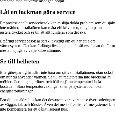
samband med att värmesäsongen börjar.
Låt en fackman göra service
Ett professionellt servicebesök kan avslöja dolda problem som du själv
inte märker. Installatören kan mäta effektiviteten, rengöra pannan,
justera trycket och se till att allt fungerar som det ska.
Ett årligt servicebesök är särskilt viktigt om du har ett äldre
värmesystem. Det kan förlänga livslängden och säkerställa att du får ut
mesta möjliga av varje kilowattimme.
Se till helheten
Energibesparing handlar inte bara om själva installationen, utan också
om hur du använder värmen. Se till att radiatorerna inte blockeras av
möbler eller tunga gardiner, och håll en jämn temperatur i hela
bostaden. Stora temperaturväxlingar sliter på systemet och ökar
energiförbrukningen.
Bor du i ett äldre hus kan det dessutom vara värt att se över isoleringen
av väggar, tak och fönster. Även det mest effektiva värmesystemet kan
inte kompensera för ett dåligt isolerat hus.