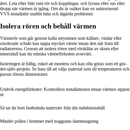
året. Leta efter fukt runt rör och kopplingar, och lyssna efter sus eller
dropp när värmen är igång. Om du är osäker kan en auktoriserad
VVS-installatör snabbt hitta och åtgärda problemet.
Isolera rören och behåll värmen
Värmerör som går genom kalla utrymmen som källare, vindar eller
oisolerade schakt kan tappa mycket värme innan den når fram till
radiatorerna. Genom att isolera rören med rörskålar av skum eller
mineralull kan du minska värmeförlusten avsevärt.
Isoleringen är billig, enkel att montera och kan ofta göras som ett gör-
det-själv-projekt. Se bara till att välja material som tål temperaturen och
passar rörens dimensioner.
Undvik energiförluster: Kontrollera installationen innan värmen sipprar
ut
Så tar du bort fastbrända matrester från din induktionshäll
Mindre pollen i hemmet med noggrann dammsugning