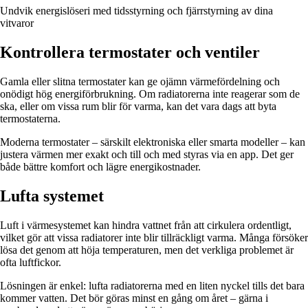
Undvik energislöseri med tidsstyrning och fjärrstyrning av dina
vitvaror
Kontrollera termostater och ventiler
Gamla eller slitna termostater kan ge ojämn värmefördelning och
onödigt hög energiförbrukning. Om radiatorerna inte reagerar som de
ska, eller om vissa rum blir för varma, kan det vara dags att byta
termostaterna.
Moderna termostater – särskilt elektroniska eller smarta modeller – kan
justera värmen mer exakt och till och med styras via en app. Det ger
både bättre komfort och lägre energikostnader.
Lufta systemet
Luft i värmesystemet kan hindra vattnet från att cirkulera ordentligt,
vilket gör att vissa radiatorer inte blir tillräckligt varma. Många försöker
lösa det genom att höja temperaturen, men det verkliga problemet är
ofta luftfickor.
Lösningen är enkel: lufta radiatorerna med en liten nyckel tills det bara
kommer vatten. Det bör göras minst en gång om året – gärna i