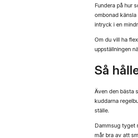
Fundera på hur s
ombonad känsla i
intryck i en mind
Om du vill ha fle
uppställningen n
Så håll
Även den bästa so
kuddarna regelbu
ställe.
Dammsug tyget me
mår bra av att sm