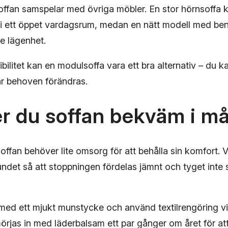
offan samspelar med övriga möbler. En stor hörnsoffa 
 ett öppet vardagsrum, medan en nätt modell med ben g
re lägenhet.
xibilitet kan en modulsoffa vara ett bra alternativ – du 
är behoven förändras.
er du soffan bekväm i m
ffan behöver lite omsorg för att behålla sin komfort. 
ndet så att stoppningen fördelas jämnt och tyget inte 
d ett mjukt munstycke och använd textilrengöring vi
örjas in med läderbalsam ett par gånger om året för att