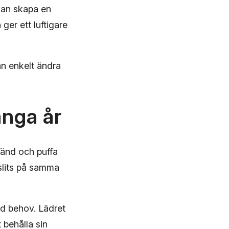
kan skapa en
er ett luftigare
kan enkelt ändra
ånga år
Vänd och puffa
slits på samma
d behov. Lädret
 behålla sin