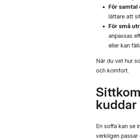
För samtal 
lättare att 
För små u
anpassas eft
eller kan fäl
När du vet hur so
och komfort.
Sittkom
kuddar
En soffa kan se 
verkligen passar 