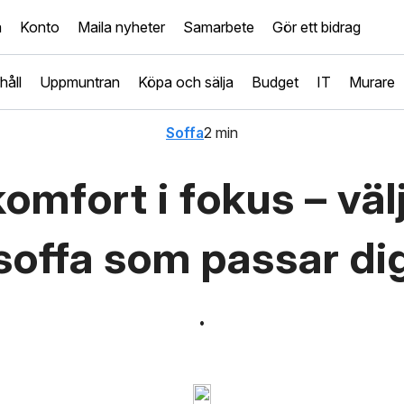
a
Konto
Maila nyheter
Samarbete
Gör ett bidrag
håll
Uppmuntran
Köpa och sälja
Budget
IT
Murare
Soffa
2 min
komfort i fokus – väl
soffa som passar di