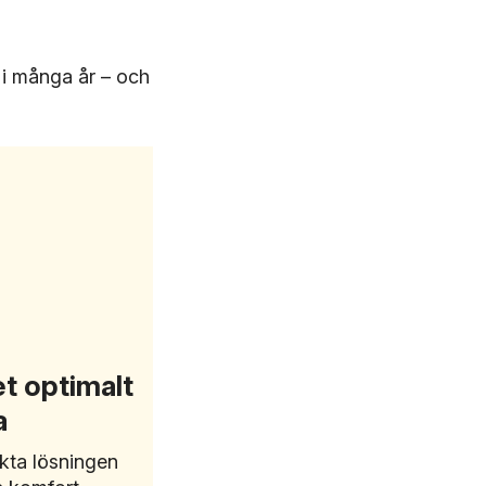
 i många år – och
t optimalt
a
ekta lösningen