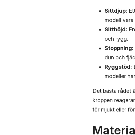
Sittdjup:
Ett
modell vara
Sitthöjd:
En 
och rygg.
Stoppning:
dun och fjä
Ryggstöd:
E
modeller har
Det bästa rådet är
kroppen reagerar
för mjukt eller fö
Materia