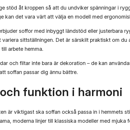
ge stöd åt kroppen så att du undviker spänningar i ryg
nge kan det vara värt att välja en modell med ergonomis
 erbjuder soffor med inbyggt ländstöd eller justerbara ry
t variera sittställningen. Det är särskilt praktiskt om d
r till arbete hemma.
dar och filtar inte bara är dekoration – de kan användas
att soffan passar dig ännu bättre.
och funktion i harmoni
n är viktigast ska soffan också passa in i hemmets sti
strama, moderna linjer till klassiska modeller med mjuka 