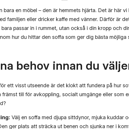
n bara en möbel – den är hemmets hjärta. Det är här vi 
ed familjen eller dricker kaffe med vänner. Därför är det 
 bara passar in i rummet, utan också i din kropp och din l
genom hur du hittar den soffa som ger dig bästa möjliga 
na behov innan du välje
för ett visst utseende är det klokt att fundera på hur so
främst till för avkoppling, socialt umgänge eller som en
ad?
ing:
Välj en soffa med djupa sittdynor, mjuka kuddar 
en ger plats att sträcka ut benen och sjunka ner i kom