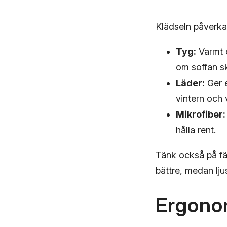
Klädseln påverka
Tyg:
Varmt o
om soffan s
Läder:
Ger e
vintern och
Mikrofiber:
hålla rent.
Tänk också på fär
bättre, medan lju
Ergonom