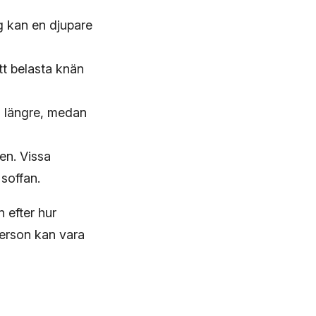
g kan en djupare
tt belasta knän
n längre, medan
en. Vissa
 soffan.
n efter hur
person kan vara