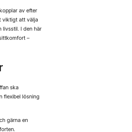
kopplar av efter
viktigt att välja
ivsstil. I den här
sittkomfort –
r
ffan ska
 flexibel lösning
och gärna en
forten.