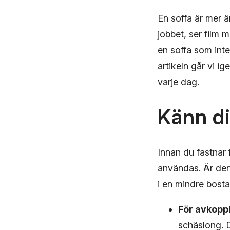
En soffa är mer ä
jobbet, ser film m
en soffa som inte
artikeln går vi i
varje dag.
Känn di
Innan du fastnar 
användas. Är den 
i en mindre bost
För avkoppl
schäslong. D