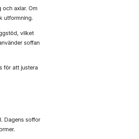
g och axlar. Om
k utformning.
ggstöd, vilket
u använder soffan
 för att justera
l. Dagens soffor
former.