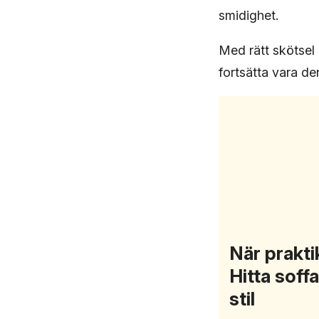
smidighet.
Med rätt skötsel
fortsätta vara de
När prakti
Hitta soff
stil