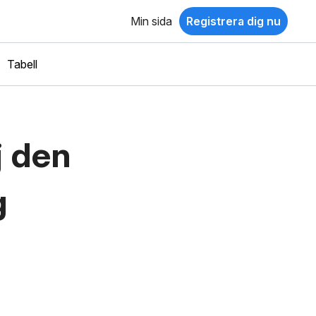
Min sida
Registrera dig nu
Tabell
j den
g