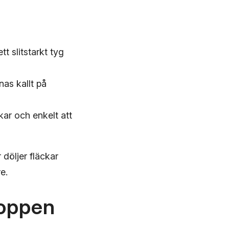
t slitstarkt tyg
nas kallt på
ckar och enkelt att
 döljer fläckar
e.
roppen