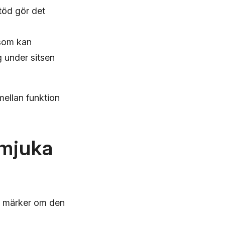
töd gör det
 som kan
g under sitsen
mellan funktion
 mjuka
du märker om den