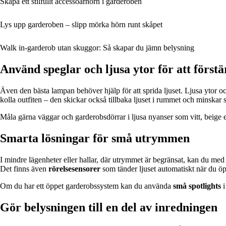
Skapa ett stilfullt accessoarhörn i garderoben
Lys upp garderoben – slipp mörka hörn runt skåpet
Walk in-garderob utan skuggor: Så skapar du jämn belysning
Använd speglar och ljusa ytor för att förstä
Även den bästa lampan behöver hjälp för att sprida ljuset. Ljusa ytor oc
kolla outfiten – den skickar också tillbaka ljuset i rummet och minskar 
Måla gärna väggar och garderobsdörrar i ljusa nyanser som vitt, beige e
Smarta lösningar för små utrymmen
I mindre lägenheter eller hallar, där utrymmet är begränsat, kan du med
Det finns även
rörelsesensorer
som tänder ljuset automatiskt när du ö
Om du har ett öppet garderobssystem kan du använda
små spotlights
i
Gör belysningen till en del av inredningen