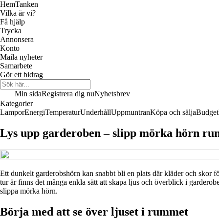
Hem
Tanken
Vilka är vi?
Få hjälp
Trycka
Annonsera
Konto
Maila nyheter
Samarbete
Gör ett bidrag
Min sida
Registrera dig nu
Nyhetsbrev
Kategorier
Lampor
Energi
Temperatur
Underhåll
Uppmuntran
Köpa och sälja
Budget
Lys upp garderoben – slipp mörka hörn run
Ett dunkelt garderobshörn kan snabbt bli en plats där kläder och skor fö
tur är finns det många enkla sätt att skapa ljus och överblick i garderobe
slippa mörka hörn.
Börja med att se över ljuset i rummet