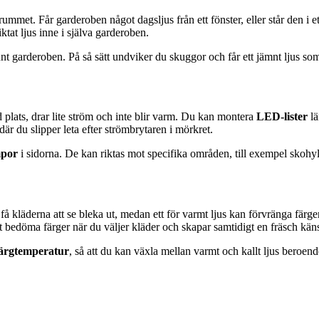
 i rummet. Får garderoben något dagsljus från ett fönster, eller står den i
iktat ljus inne i själva garderoben.
unt garderoben. På så sätt undviker du skuggor och får ett jämnt ljus som 
plats, drar lite ström och inte blir varm. Du kan montera
LED-lister
lä
är du slipper leta efter strömbrytaren i mörkret.
mpor
i sidorna. De kan riktas mot specifika områden, till exempel skohyllo
 få kläderna att se bleka ut, medan ett för varmt ljus kan förvränga färg
 att bedöma färger när du väljer kläder och skapar samtidigt en fräsch kän
färgtemperatur
, så att du kan växla mellan varmt och kallt ljus beroend