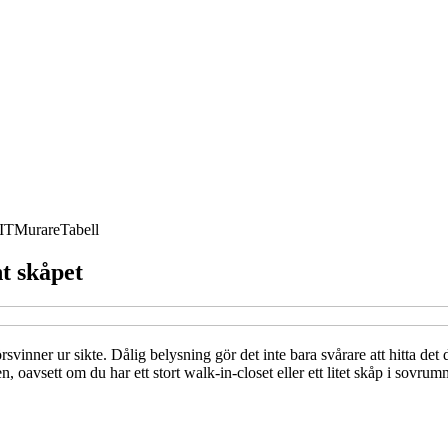
IT
Murare
Tabell
t skåpet
rsvinner ur sikte. Dålig belysning gör det inte bara svårare att hitta d
n, oavsett om du har ett stort walk-in-closet eller ett litet skåp i sovru