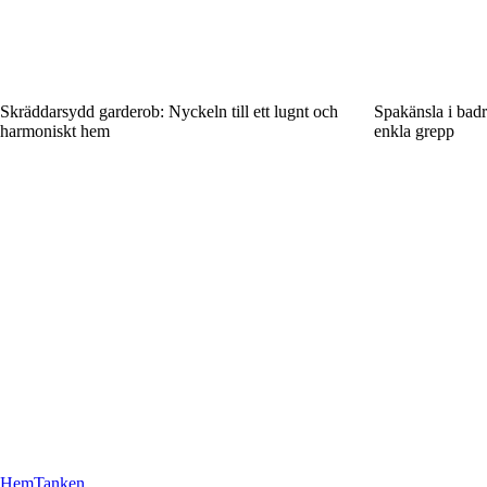
Skräddarsydd garderob: Nyckeln till ett lugnt och
Spakänsla i bad
harmoniskt hem
enkla grepp
Hem
Tanken