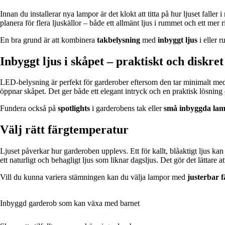
Innan du installerar nya lampor är det klokt att titta på hur ljuset faller
planera för flera ljuskällor – både ett allmänt ljus i rummet och ett mer r
En bra grund är att kombinera
takbelysning
med
inbyggt ljus
i eller r
Inbyggt ljus i skåpet – praktiskt och diskret
LED-belysning är perfekt för garderober eftersom den tar minimalt med 
öppnar skåpet. Det ger både ett elegant intryck och en praktisk lösning d
Fundera också på
spotlights
i garderobens tak eller
små inbyggda la
Välj rätt färgtemperatur
Ljuset påverkar hur garderoben upplevs. Ett för kallt, blåaktigt ljus kan
ett naturligt och behagligt ljus som liknar dagsljus. Det gör det lättare
Vill du kunna variera stämningen kan du välja lampor med
justerbar 
Inbyggd garderob som kan växa med barnet