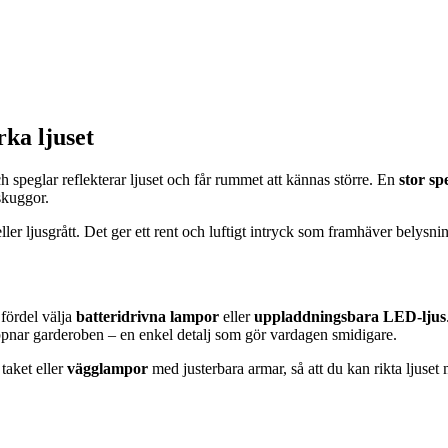
rka ljuset
h speglar reflekterar ljuset och får rummet att kännas större. En
stor sp
skuggor.
ller ljusgrått. Det ger ett rent och luftigt intryck som framhäver bely
 fördel välja
batteridrivna lampor
eller
uppladdningsbara LED-ljus
ppnar garderoben – en enkel detalj som gör vardagen smidigare.
 taket eller
vägglampor
med justerbara armar, så att du kan rikta ljuset