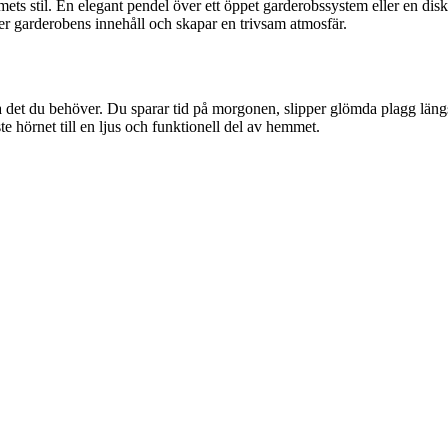
mets stil. En elegant pendel över ett öppet garderobssystem eller en di
r garderobens innehåll och skapar en trivsam atmosfär.
tta det du behöver. Du sparar tid på morgonen, slipper glömda plagg län
e hörnet till en ljus och funktionell del av hemmet.