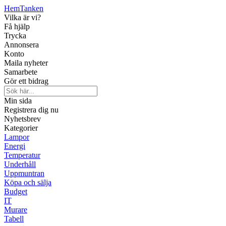
Hem
Tanken
Vilka är vi?
Få hjälp
Trycka
Annonsera
Konto
Maila nyheter
Samarbete
Gör ett bidrag
Min sida
Registrera dig nu
Nyhetsbrev
Kategorier
Lampor
Energi
Temperatur
Underhåll
Uppmuntran
Köpa och sälja
Budget
IT
Murare
Tabell