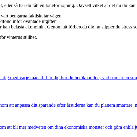
 eller så har du fått en löneförhöjning. Oavsett vilket är det nu du kan f
vart pengarna faktiskt tar vägen.
nödfond inför oväntade utgifter.
 kan belasta ekonomin. Genom att förbereda dig nu slipper du stress se
r vinterns stillhet.
öra dig med varje månad. Lär dig hur du beräknar den, vad som är en su
nom att anpassa ditt sparande efter årstiderna kan du planera smartare, 
m att bli mer medveten om dina ekonomiska mönster och göra enkla jus