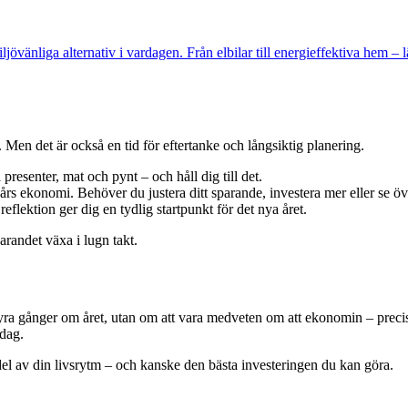
ljövänliga alternativ i vardagen. Från elbilar till energieffektiva hem
. Men det är också en tid för eftertanke och långsiktig planering.
resenter, mat och pynt – och håll dig till det.
 års ekonomi. Behöver du justera ditt sparande, investera mer eller se ö
eflektion ger dig en tydlig startpunkt för det nya året.
arandet växa i lugn takt.
lt fyra gånger om året, utan om att vara medveten om att ekonomin – prec
rdag.
 del av din livsrytm – och kanske den bästa investeringen du kan göra.