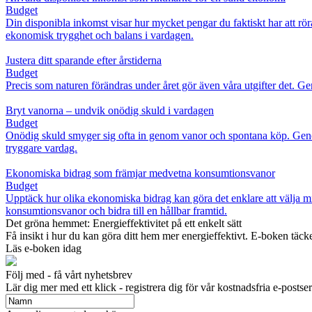
Budget
Din disponibla inkomst visar hur mycket pengar du faktiskt har att r
ekonomisk trygghet och balans i vardagen.
Justera ditt sparande efter årstiderna
Budget
Precis som naturen förändras under året gör även våra utgifter det. Ge
Bryt vanorna – undvik onödig skuld i vardagen
Budget
Onödig skuld smyger sig ofta in genom vanor och spontana köp. Geno
tryggare vardag.
Ekonomiska bidrag som främjar medvetna konsumtionsvanor
Budget
Upptäck hur olika ekonomiska bidrag kan göra det enklare att välja mi
konsumtionsvanor och bidra till en hållbar framtid.
Det gröna hemmet: Energieffektivitet på ett enkelt sätt
Få insikt i hur du kan göra ditt hem mer energieffektivt. E-boken täck
Läs e-boken idag
Följ med - få vårt nyhetsbrev
Lär dig mer med ett klick - registrera dig för vår kostnadsfria e-postser