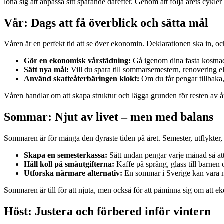
löna sig att anpassa sitt sparande därefter. Genom att följa årets cykl
Vår: Dags att få överblick och sätta mål
Våren är en perfekt tid att se över ekonomin. Deklarationen ska in, och må
Gör en ekonomisk vårstädning:
Gå igenom dina fasta kostnad
Sätt nya mål:
Vill du spara till sommarsemestern, renovering el
Använd skatteåterbäringen klokt:
Om du får pengar tillbaka, 
Våren handlar om att skapa struktur och lägga grunden för resten av år
Sommar: Njut av livet – men med balans
Sommaren är för många den dyraste tiden på året. Semester, utflykter, g
Skapa en semesterkassa:
Sätt undan pengar varje månad så att
Håll koll på småutgifterna:
Kaffe på språng, glass till barnen
Utforska närmare alternativ:
En sommar i Sverige kan vara m
Sommaren är till för att njuta, men också för att påminna sig om att eko
Höst: Justera och förbered inför vintern