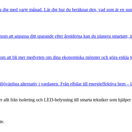
öra dig med varje månad. Lär dig hur du beräknar den, vad som är en su
nom att anpassa ditt sparande efter årstiderna kan du planera smartare, 
m att bli mer medveten om dina ekonomiska mönster och göra enkla jus
ljövänliga alternativ i vardagen. Från elbilar till energieffektiva hem
er allt från isolering och LED-belysning till smarta tekniker som hjälpe
ie.