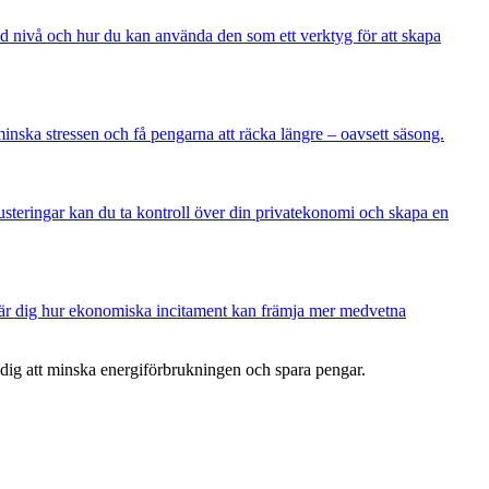
nd nivå och hur du kan använda den som ett verktyg för att skapa
minska stressen och få pengarna att räcka längre – oavsett säsong.
teringar kan du ta kontroll över din privatekonomi och skapa en
 – lär dig hur ekonomiska incitament kan främja mer medvetna
r dig att minska energiförbrukningen och spara pengar.