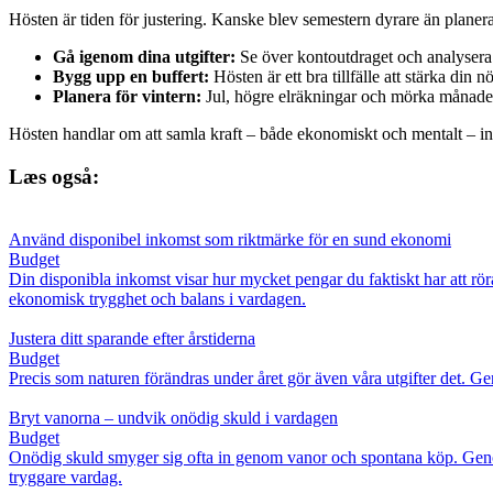
Hösten är tiden för justering. Kanske blev semestern dyrare än planerat,
Gå igenom dina utgifter:
Se över kontoutdraget och analysera 
Bygg upp en buffert:
Hösten är ett bra tillfälle att stärka din 
Planera för vintern:
Jul, högre elräkningar och mörka månader
Hösten handlar om att samla kraft – både ekonomiskt och mentalt – infö
Læs også:
Använd disponibel inkomst som riktmärke för en sund ekonomi
Budget
Din disponibla inkomst visar hur mycket pengar du faktiskt har att r
ekonomisk trygghet och balans i vardagen.
Justera ditt sparande efter årstiderna
Budget
Precis som naturen förändras under året gör även våra utgifter det. Ge
Bryt vanorna – undvik onödig skuld i vardagen
Budget
Onödig skuld smyger sig ofta in genom vanor och spontana köp. Geno
tryggare vardag.