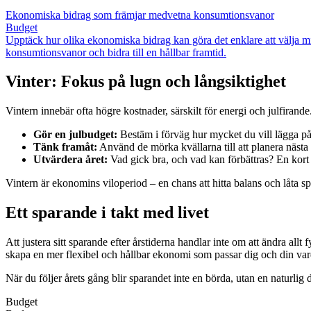
Ekonomiska bidrag som främjar medvetna konsumtionsvanor
Budget
Upptäck hur olika ekonomiska bidrag kan göra det enklare att välja mi
konsumtionsvanor och bidra till en hållbar framtid.
Vinter: Fokus på lugn och långsiktighet
Vintern innebär ofta högre kostnader, särskilt för energi och julfirande
Gör en julbudget:
Bestäm i förväg hur mycket du vill lägga på p
Tänk framåt:
Använd de mörka kvällarna till att planera nästa
Utvärdera året:
Vad gick bra, och vad kan förbättras? En kort r
Vintern är ekonomins viloperiod – en chans att hitta balans och låta sp
Ett sparande i takt med livet
Att justera sitt sparande efter årstiderna handlar inte om att ändra al
skapa en mer flexibel och hållbar ekonomi som passar dig och din va
När du följer årets gång blir sparandet inte en börda, utan en naturlig
Budget