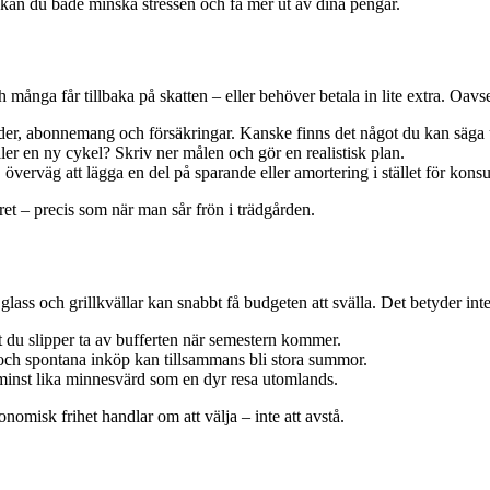
er kan du både minska stressen och få mer ut av dina pengar.
nga får tillbaka på skatten – eller behöver betala in lite extra. Oavsett v
er, abonnemang och försäkringar. Kanske finns det något du kan säga 
ler en ny cykel? Skriv ner målen och gör en realistisk plan.
överväg att lägga en del på sparande eller amortering i stället för kons
et – precis som när man sår frön i trädgården.
lass och grillkvällar kan snabbt få budgeten att svälla. Det betyder inte
 du slipper ta av bufferten när semestern kommer.
 och spontana inköp kan tillsammans bli stora summor.
inst lika minnesvärd som en dyr resa utomlands.
nomisk frihet handlar om att välja – inte att avstå.