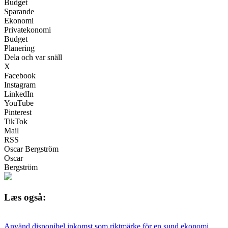
Budget
Sparande
Ekonomi
Privatekonomi
Budget
Planering
Dela och var snäll
X
Facebook
Instagram
LinkedIn
YouTube
Pinterest
TikTok
Mail
RSS
Oscar Bergström
Oscar
Bergström
Læs også:
Använd disponibel inkomst som riktmärke för en sund ekonomi