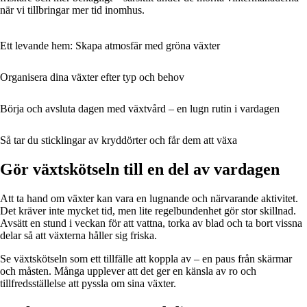
när vi tillbringar mer tid inomhus.
Ett levande hem: Skapa atmosfär med gröna växter
Organisera dina växter efter typ och behov
Börja och avsluta dagen med växtvård – en lugn rutin i vardagen
Så tar du sticklingar av kryddörter och får dem att växa
Gör växtskötseln till en del av vardagen
Att ta hand om växter kan vara en lugnande och närvarande aktivitet.
Det kräver inte mycket tid, men lite regelbundenhet gör stor skillnad.
Avsätt en stund i veckan för att vattna, torka av blad och ta bort vissna
delar så att växterna håller sig friska.
Se växtskötseln som ett tillfälle att koppla av – en paus från skärmar
och måsten. Många upplever att det ger en känsla av ro och
tillfredsställelse att pyssla om sina växter.