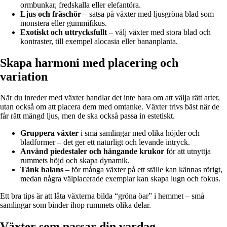
ormbunkar, fredskalla eller elefantöra.
Ljus och fräschör
– satsa på växter med ljusgröna blad som
monstera eller gummifikus.
Exotiskt och uttrycksfullt
– välj växter med stora blad och
kontraster, till exempel alocasia eller bananplanta.
Skapa harmoni med placering och
variation
När du inreder med växter handlar det inte bara om att välja rätt arter,
utan också om att placera dem med omtanke. Växter trivs bäst när de
får rätt mängd ljus, men de ska också passa in estetiskt.
Gruppera växter
i små samlingar med olika höjder och
bladformer – det ger ett naturligt och levande intryck.
Använd piedestaler och hängande krukor
för att utnyttja
rummets höjd och skapa dynamik.
Tänk balans
– för många växter på ett ställe kan kännas rörigt,
medan några välplacerade exemplar kan skapa lugn och fokus.
Ett bra tips är att låta växterna bilda “gröna öar” i hemmet – små
samlingar som binder ihop rummets olika delar.
Växter som passar din vardag