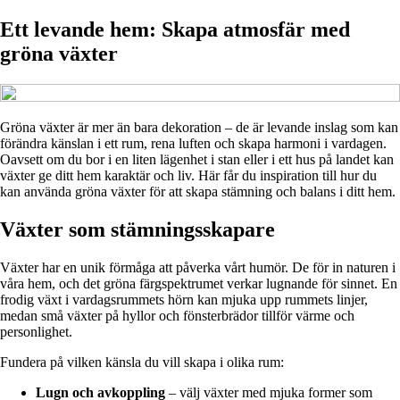
Ett levande hem: Skapa atmosfär med
gröna växter
Gröna växter är mer än bara dekoration – de är levande inslag som kan
förändra känslan i ett rum, rena luften och skapa harmoni i vardagen.
Oavsett om du bor i en liten lägenhet i stan eller i ett hus på landet kan
växter ge ditt hem karaktär och liv. Här får du inspiration till hur du
kan använda gröna växter för att skapa stämning och balans i ditt hem.
Växter som stämningsskapare
Växter har en unik förmåga att påverka vårt humör. De för in naturen i
våra hem, och det gröna färgspektrumet verkar lugnande för sinnet. En
frodig växt i vardagsrummets hörn kan mjuka upp rummets linjer,
medan små växter på hyllor och fönsterbrädor tillför värme och
personlighet.
Fundera på vilken känsla du vill skapa i olika rum:
Lugn och avkoppling
– välj växter med mjuka former som