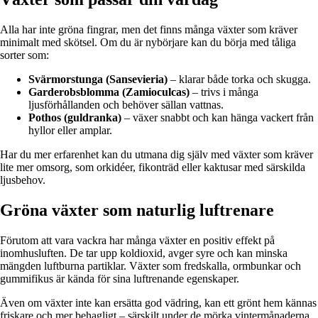
Alla har inte gröna fingrar, men det finns många växter som kräver
minimalt med skötsel. Om du är nybörjare kan du börja med tåliga
sorter som:
Svärmorstunga (Sansevieria)
– klarar både torka och skugga.
Garderobsblomma (Zamioculcas)
– trivs i många
ljusförhållanden och behöver sällan vattnas.
Pothos (guldranka)
– växer snabbt och kan hänga vackert från
hyllor eller amplar.
Har du mer erfarenhet kan du utmana dig själv med växter som kräver
lite mer omsorg, som orkidéer, fikonträd eller kaktusar med särskilda
ljusbehov.
Gröna växter som naturlig luftrenare
Förutom att vara vackra har många växter en positiv effekt på
inomhusluften. De tar upp koldioxid, avger syre och kan minska
mängden luftburna partiklar. Växter som fredskalla, ormbunkar och
gummifikus är kända för sina luftrenande egenskaper.
Även om växter inte kan ersätta god vädring, kan ett grönt hem kännas
friskare och mer behagligt – särskilt under de mörka vintermånaderna