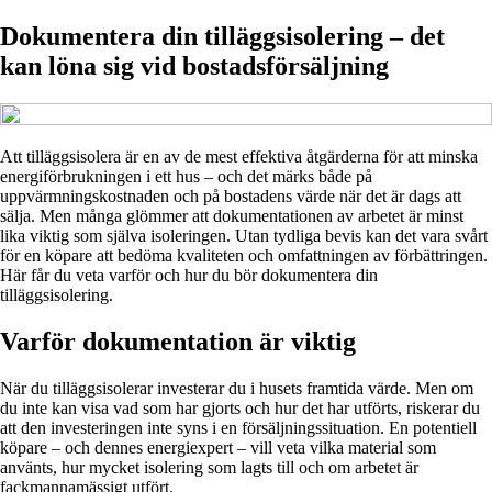
Dokumentera din tilläggsisolering – det
kan löna sig vid bostadsförsäljning
Att tilläggsisolera är en av de mest effektiva åtgärderna för att minska
energiförbrukningen i ett hus – och det märks både på
uppvärmningskostnaden och på bostadens värde när det är dags att
sälja. Men många glömmer att dokumentationen av arbetet är minst
lika viktig som själva isoleringen. Utan tydliga bevis kan det vara svårt
för en köpare att bedöma kvaliteten och omfattningen av förbättringen.
Här får du veta varför och hur du bör dokumentera din
tilläggsisolering.
Varför dokumentation är viktig
När du tilläggsisolerar investerar du i husets framtida värde. Men om
du inte kan visa vad som har gjorts och hur det har utförts, riskerar du
att den investeringen inte syns i en försäljningssituation. En potentiell
köpare – och dennes energiexpert – vill veta vilka material som
använts, hur mycket isolering som lagts till och om arbetet är
fackmannamässigt utfört.