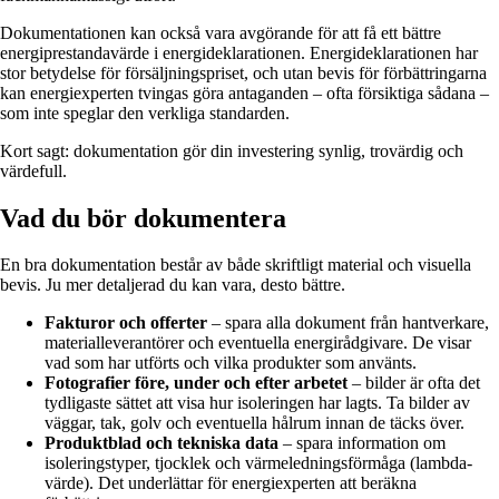
Dokumentationen kan också vara avgörande för att få ett bättre
energiprestandavärde i energideklarationen. Energideklarationen har
stor betydelse för försäljningspriset, och utan bevis för förbättringarna
kan energiexperten tvingas göra antaganden – ofta försiktiga sådana –
som inte speglar den verkliga standarden.
Kort sagt: dokumentation gör din investering synlig, trovärdig och
värdefull.
Vad du bör dokumentera
En bra dokumentation består av både skriftligt material och visuella
bevis. Ju mer detaljerad du kan vara, desto bättre.
Fakturor och offerter
– spara alla dokument från hantverkare,
materialleverantörer och eventuella energirådgivare. De visar
vad som har utförts och vilka produkter som använts.
Fotografier före, under och efter arbetet
– bilder är ofta det
tydligaste sättet att visa hur isoleringen har lagts. Ta bilder av
väggar, tak, golv och eventuella hålrum innan de täcks över.
Produktblad och tekniska data
– spara information om
isoleringstyper, tjocklek och värmeledningsförmåga (lambda-
värde). Det underlättar för energiexperten att beräkna