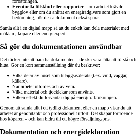
förbättringen.
Eventuella tillstånd eller rapporter
– om arbetet krävde
bygglov eller om du anlitat en energirådgivare som gjort en
bedömning, bör dessa dokument också sparas.
Samla allt i en digital mapp så att du enkelt kan dela materialet med
mäklare, köpare eller energiexpert.
Så gör du dokumentationen användbar
Det räcker inte att bara ha dokumenten – de ska vara lätta att förstå och
hitta. Gör en kort sammanställning där du beskriver:
Vilka delar av huset som tilläggsisolerats (t.ex. vind, väggar,
källare).
När arbetet utfördes och av vem.
Vilka material och tjocklekar som använts.
Vilken effekt du förväntar dig på energiförbrukningen.
Genom att samla allt i ett tydligt dokument eller en mapp visar du att
arbetet är genomtänkt och professionellt utfört. Det skapar förtroende
hos köparen – och kan bidra till ett högre försäljningspris.
Dokumentation och energideklaration