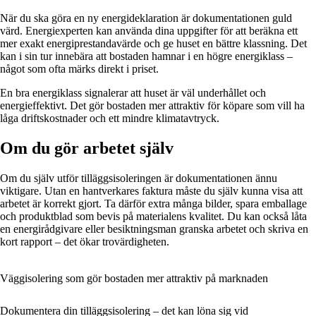
När du ska göra en ny energideklaration är dokumentationen guld
värd. Energiexperten kan använda dina uppgifter för att beräkna ett
mer exakt energiprestandavärde och ge huset en bättre klassning. Det
kan i sin tur innebära att bostaden hamnar i en högre energiklass –
något som ofta märks direkt i priset.
En bra energiklass signalerar att huset är väl underhållet och
energieffektivt. Det gör bostaden mer attraktiv för köpare som vill ha
låga driftskostnader och ett mindre klimatavtryck.
Om du gör arbetet själv
Om du själv utför tilläggsisoleringen är dokumentationen ännu
viktigare. Utan en hantverkares faktura måste du själv kunna visa att
arbetet är korrekt gjort. Ta därför extra många bilder, spara emballage
och produktblad som bevis på materialens kvalitet. Du kan också låta
en energirådgivare eller besiktningsman granska arbetet och skriva en
kort rapport – det ökar trovärdigheten.
Väggisolering som gör bostaden mer attraktiv på marknaden
Dokumentera din tilläggsisolering – det kan löna sig vid