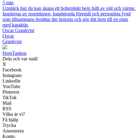
5 min
Upptäck hur du kan skapa ett bohemiskt hem fullt av själ och värme.
Inspireras av reseminnen, handgjorda föremål och personliga fynd
som tillsammans berättar din historia och gör ditt hem till en plats
med karaktär.
Oscar Grankvist
Oscar
Grankvist
Hem
Tanken
Dela och var snäll
X
Facebook
Instagram
LinkedIn
YouTube
Pinterest
TikTok
Mail
RSS
Vilka är vi?
Få hjälp
Trycka
Annonsera
Konto