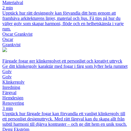
Materialval
2 min
Upptäck hur rätt designgolv kan förvandla ditt hem genom att
framhäva arkitekturens linjer, material och ljus. Få tips på hur du
väljer golv som skapar harmoni, flöde och en helhetskänsla i varje
rum.
Oscar Grankvist
Oscar
Grankvist
Färgade fogar ger klinkergolvet ett personligt och kreativt uttryck
Ge ditt klinkergolv karaktär med fogar i färg som lyfter hela rummet
Golv
Golv
Klinkergolv
Inredning
Färgval
Hemdesign
Renovering
3 min
Upptäck hur färgade fogar kan förvandla ett vanligt klinkergolv till
ett personligt designuttryck. Med rätt färgval kan du skapa allt från
subtil harmoni till djärva kontraster – och ge ditt hem en unik touch.
Demi Ekström