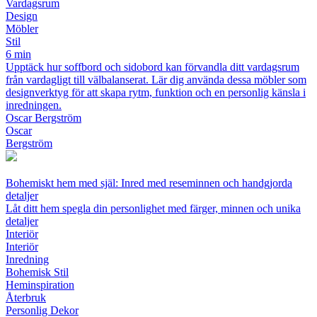
Vardagsrum
Design
Möbler
Stil
6 min
Upptäck hur soffbord och sidobord kan förvandla ditt vardagsrum
från vardagligt till välbalanserat. Lär dig använda dessa möbler som
designverktyg för att skapa rytm, funktion och en personlig känsla i
inredningen.
Oscar Bergström
Oscar
Bergström
Bohemiskt hem med själ: Inred med reseminnen och handgjorda
detaljer
Låt ditt hem spegla din personlighet med färger, minnen och unika
detaljer
Interiör
Interiör
Inredning
Bohemisk Stil
Heminspiration
Återbruk
Personlig Dekor