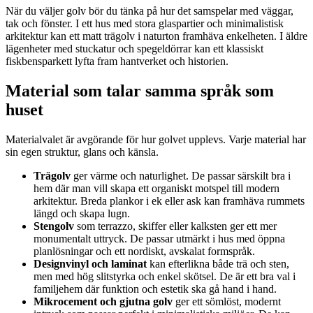
När du väljer golv bör du tänka på hur det samspelar med väggar,
tak och fönster. I ett hus med stora glaspartier och minimalistisk
arkitektur kan ett matt trägolv i naturton framhäva enkelheten. I äldre
lägenheter med stuckatur och spegeldörrar kan ett klassiskt
fiskbensparkett lyfta fram hantverket och historien.
Material som talar samma språk som
huset
Materialvalet är avgörande för hur golvet upplevs. Varje material har
sin egen struktur, glans och känsla.
Trägolv
ger värme och naturlighet. De passar särskilt bra i
hem där man vill skapa ett organiskt motspel till modern
arkitektur. Breda plankor i ek eller ask kan framhäva rummets
längd och skapa lugn.
Stengolv
som terrazzo, skiffer eller kalksten ger ett mer
monumentalt uttryck. De passar utmärkt i hus med öppna
planlösningar och ett nordiskt, avskalat formspråk.
Designvinyl och laminat
kan efterlikna både trä och sten,
men med hög slitstyrka och enkel skötsel. De är ett bra val i
familjehem där funktion och estetik ska gå hand i hand.
Mikrocement och gjutna golv
ger ett sömlöst, modernt