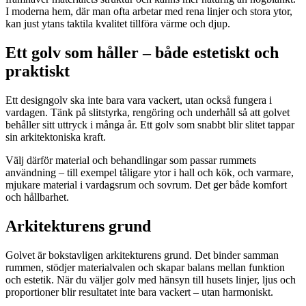
I moderna hem, där man ofta arbetar med rena linjer och stora ytor,
kan just ytans taktila kvalitet tillföra värme och djup.
Ett golv som håller – både estetiskt och
praktiskt
Ett designgolv ska inte bara vara vackert, utan också fungera i
vardagen. Tänk på slitstyrka, rengöring och underhåll så att golvet
behåller sitt uttryck i många år. Ett golv som snabbt blir slitet tappar
sin arkitektoniska kraft.
Välj därför material och behandlingar som passar rummets
användning – till exempel tåligare ytor i hall och kök, och varmare,
mjukare material i vardagsrum och sovrum. Det ger både komfort
och hållbarhet.
Arkitekturens grund
Golvet är bokstavligen arkitekturens grund. Det binder samman
rummen, stödjer materialvalen och skapar balans mellan funktion
och estetik. När du väljer golv med hänsyn till husets linjer, ljus och
proportioner blir resultatet inte bara vackert – utan harmoniskt.