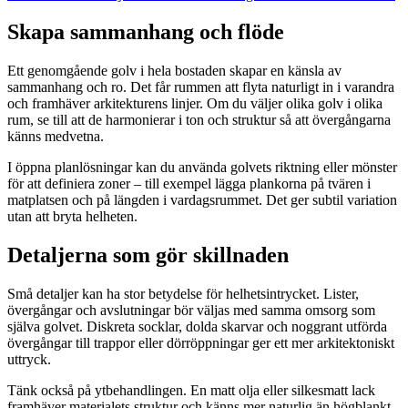
Skapa sammanhang och flöde
Ett genomgående golv i hela bostaden skapar en känsla av
sammanhang och ro. Det får rummen att flyta naturligt in i varandra
och framhäver arkitekturens linjer. Om du väljer olika golv i olika
rum, se till att de harmonierar i ton och struktur så att övergångarna
känns medvetna.
I öppna planlösningar kan du använda golvets riktning eller mönster
för att definiera zoner – till exempel lägga plankorna på tvären i
matplatsen och på längden i vardagsrummet. Det ger subtil variation
utan att bryta helheten.
Detaljerna som gör skillnaden
Små detaljer kan ha stor betydelse för helhetsintrycket. Lister,
övergångar och avslutningar bör väljas med samma omsorg som
själva golvet. Diskreta socklar, dolda skarvar och noggrant utförda
övergångar till trappor eller dörröppningar ger ett mer arkitektoniskt
uttryck.
Tänk också på ytbehandlingen. En matt olja eller silkesmatt lack
framhäver materialets struktur och känns mer naturlig än högblankt.