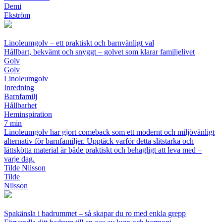
Demi
Ekström
Linoleumgolv – ett praktiskt och barnvänligt val
Hållbart, bekvämt och snyggt – golvet som klarar familjelivet
Golv
Golv
Linoleumgolv
Inredning
Barnfamilj
Hållbarhet
Heminspiration
7 min
Linoleumgolv har gjort comeback som ett modernt och miljövänligt
alternativ för barnfamiljer. Upptäck varför detta slitstarka och
lättskötta material är både praktiskt och behagligt att leva med –
varje dag.
Tilde Nilsson
Tilde
Nilsson
Spakänsla i badrummet – så skapar du ro med enkla grepp