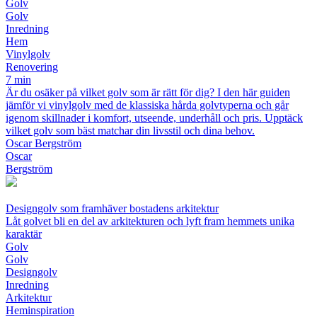
Golv
Golv
Inredning
Hem
Vinylgolv
Renovering
7 min
Är du osäker på vilket golv som är rätt för dig? I den här guiden
jämför vi vinylgolv med de klassiska hårda golvtyperna och går
igenom skillnader i komfort, utseende, underhåll och pris. Upptäck
vilket golv som bäst matchar din livsstil och dina behov.
Oscar Bergström
Oscar
Bergström
Designgolv som framhäver bostadens arkitektur
Låt golvet bli en del av arkitekturen och lyft fram hemmets unika
karaktär
Golv
Golv
Designgolv
Inredning
Arkitektur
Heminspiration