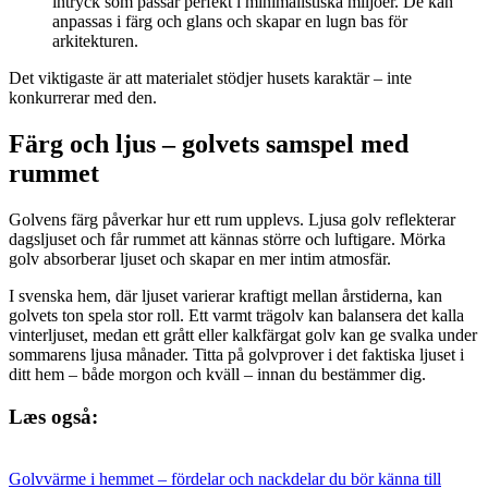
intryck som passar perfekt i minimalistiska miljöer. De kan
anpassas i färg och glans och skapar en lugn bas för
arkitekturen.
Det viktigaste är att materialet stödjer husets karaktär – inte
konkurrerar med den.
Färg och ljus – golvets samspel med
rummet
Golvens färg påverkar hur ett rum upplevs. Ljusa golv reflekterar
dagsljuset och får rummet att kännas större och luftigare. Mörka
golv absorberar ljuset och skapar en mer intim atmosfär.
I svenska hem, där ljuset varierar kraftigt mellan årstiderna, kan
golvets ton spela stor roll. Ett varmt trägolv kan balansera det kalla
vinterljuset, medan ett grått eller kalkfärgat golv kan ge svalka under
sommarens ljusa månader. Titta på golvprover i det faktiska ljuset i
ditt hem – både morgon och kväll – innan du bestämmer dig.
Læs også:
Golvvärme i hemmet – fördelar och nackdelar du bör känna till