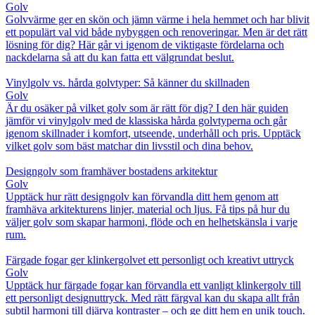
Golv
Golvvärme ger en skön och jämn värme i hela hemmet och har blivit
ett populärt val vid både nybyggen och renoveringar. Men är det rätt
lösning för dig? Här går vi igenom de viktigaste fördelarna och
nackdelarna så att du kan fatta ett välgrundat beslut.
Vinylgolv vs. hårda golvtyper: Så känner du skillnaden
Golv
Är du osäker på vilket golv som är rätt för dig? I den här guiden
jämför vi vinylgolv med de klassiska hårda golvtyperna och går
igenom skillnader i komfort, utseende, underhåll och pris. Upptäck
vilket golv som bäst matchar din livsstil och dina behov.
Designgolv som framhäver bostadens arkitektur
Golv
Upptäck hur rätt designgolv kan förvandla ditt hem genom att
framhäva arkitekturens linjer, material och ljus. Få tips på hur du
väljer golv som skapar harmoni, flöde och en helhetskänsla i varje
rum.
Färgade fogar ger klinkergolvet ett personligt och kreativt uttryck
Golv
Upptäck hur färgade fogar kan förvandla ett vanligt klinkergolv till
ett personligt designuttryck. Med rätt färgval kan du skapa allt från
subtil harmoni till djärva kontraster – och ge ditt hem en unik touch.