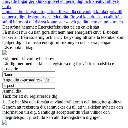
Färgade fogar ger klinkergolvet ett personligt och kreativt uttryck
Golv
Upptäck hur färgade fogar kan förvandla ett vanligt klinkergolv till
ett personligt designuttryck. Med rätt färgval kan du skapa allt från
subtil harmoni till djärva kontraster – och ge ditt hem en unik touch.
Det gröna hemmet: Energieffektivitet på ett enkelt sätt
Få insikt i hur du kan göra ditt hem mer energieffektivt. E-boken
täcker allt från isolering och LED-belysning till smarta tekniker som
hjälper dig att minska energiförbrukningen och spara pengar.
Läs e-boken idag
Följ med - få vårt nyhetsbrev
Lär dig mer med ett klick - registrera dig för vår kostnadsfria e-
postserie.
Ange din e-postadress här
Anmäl dig
Tack för att du registrerade dig
Jag har läst och förstått användarvillkoren och integritetspolicyn.
Genom att registrera dig samtycker du till att vi skickar nyheter och
information till dig. Samtidigt accepterar du våra villkor och
integritetspolicy, och du kan alltid avregistrera dig igen.