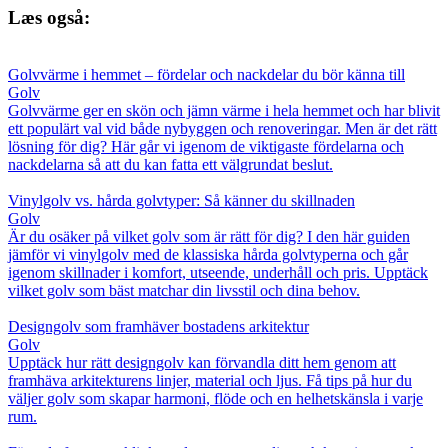
Læs også:
Golvvärme i hemmet – fördelar och nackdelar du bör känna till
Golv
Golvvärme ger en skön och jämn värme i hela hemmet och har blivit
ett populärt val vid både nybyggen och renoveringar. Men är det rätt
lösning för dig? Här går vi igenom de viktigaste fördelarna och
nackdelarna så att du kan fatta ett välgrundat beslut.
Vinylgolv vs. hårda golvtyper: Så känner du skillnaden
Golv
Är du osäker på vilket golv som är rätt för dig? I den här guiden
jämför vi vinylgolv med de klassiska hårda golvtyperna och går
igenom skillnader i komfort, utseende, underhåll och pris. Upptäck
vilket golv som bäst matchar din livsstil och dina behov.
Designgolv som framhäver bostadens arkitektur
Golv
Upptäck hur rätt designgolv kan förvandla ditt hem genom att
framhäva arkitekturens linjer, material och ljus. Få tips på hur du
väljer golv som skapar harmoni, flöde och en helhetskänsla i varje
rum.