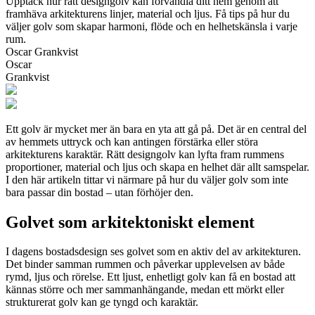
Upptäck hur rätt designgolv kan förvandla ditt hem genom att
framhäva arkitekturens linjer, material och ljus. Få tips på hur du
väljer golv som skapar harmoni, flöde och en helhetskänsla i varje
rum.
Oscar Grankvist
Oscar
Grankvist
Ett golv är mycket mer än bara en yta att gå på. Det är en central del
av hemmets uttryck och kan antingen förstärka eller störa
arkitekturens karaktär. Rätt designgolv kan lyfta fram rummens
proportioner, material och ljus och skapa en helhet där allt samspelar.
I den här artikeln tittar vi närmare på hur du väljer golv som inte
bara passar din bostad – utan förhöjer den.
Golvet som arkitektoniskt element
I dagens bostadsdesign ses golvet som en aktiv del av arkitekturen.
Det binder samman rummen och påverkar upplevelsen av både
rymd, ljus och rörelse. Ett ljust, enhetligt golv kan få en bostad att
kännas större och mer sammanhängande, medan ett mörkt eller
strukturerat golv kan ge tyngd och karaktär.