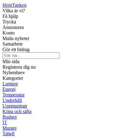
Hem
Tanken
Vilka är vi?
Få hjälp
Trycka
Annonsera
Konto
Maila nyheter
Samarbete
Gör ett bidrag
Min sida
Registrera dig nu
Nyhetsbrev
Kategorier
Lampor
Energi
Temperatur
Underhåll
Uppmuntran
Köpa och sälja
Budget
IT
Murare
Tabell