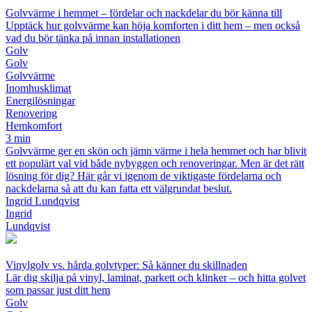
Golvvärme i hemmet – fördelar och nackdelar du bör känna till
Upptäck hur golvvärme kan höja komforten i ditt hem – men också
vad du bör tänka på innan installationen
Golv
Golv
Golvvärme
Inomhusklimat
Energilösningar
Renovering
Hemkomfort
3 min
Golvvärme ger en skön och jämn värme i hela hemmet och har blivit
ett populärt val vid både nybyggen och renoveringar. Men är det rätt
lösning för dig? Här går vi igenom de viktigaste fördelarna och
nackdelarna så att du kan fatta ett välgrundat beslut.
Ingrid Lundqvist
Ingrid
Lundqvist
Vinylgolv vs. hårda golvtyper: Så känner du skillnaden
Lär dig skilja på vinyl, laminat, parkett och klinker – och hitta golvet
som passar just ditt hem
Golv