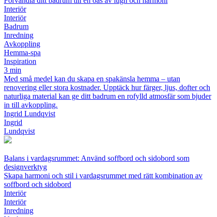
Förvandla ditt badrum till en oas av lugn och harmoni
Interiör
Interiör
Badrum
Inredning
Avkoppling
Hemma-spa
Inspiration
3 min
Med små medel kan du skapa en spakänsla hemma – utan
renovering eller stora kostnader. Upptäck hur färger, ljus, dofter och
naturliga material kan ge ditt badrum en rofylld atmosfär som bjuder
in till avkoppling.
Ingrid Lundqvist
Ingrid
Lundqvist
Balans i vardagsrummet: Använd soffbord och sidobord som
designverktyg
Skapa harmoni och stil i vardagsrummet med rätt kombination av
soffbord och sidobord
Interiör
Interiör
Inredning