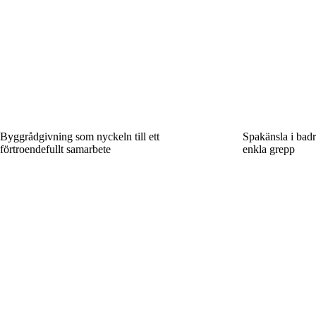
Byggrådgivning som nyckeln till ett
Spakänsla i bad
förtroendefullt samarbete
enkla grepp