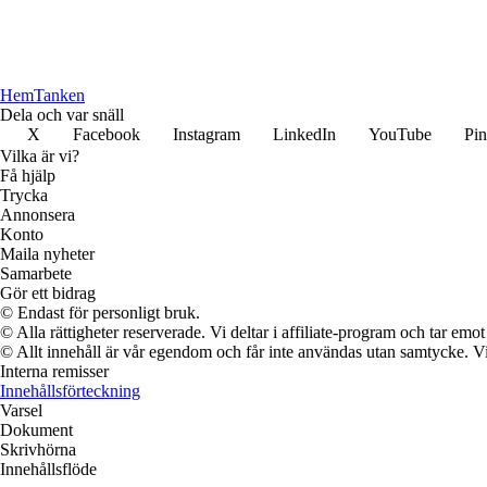
Hem
Tanken
Dela och var snäll
X
Facebook
Instagram
LinkedIn
YouTube
Pin
Vilka är vi?
Få hjälp
Trycka
Annonsera
Konto
Maila nyheter
Samarbete
Gör ett bidrag
© Endast för personligt bruk.
© Alla rättigheter reserverade. Vi deltar i affiliate-program och tar e
© Allt innehåll är vår egendom och får inte användas utan samtycke. Vi k
Interna remisser
Innehållsförteckning
Varsel
Dokument
Skrivhörna
Innehållsflöde