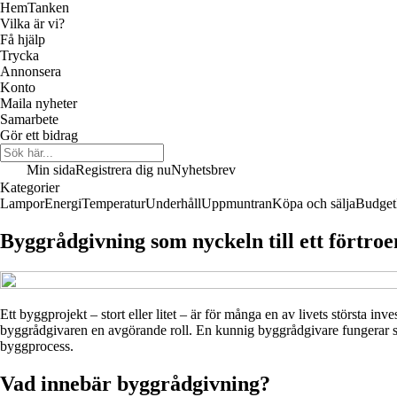
Hem
Tanken
Vilka är vi?
Få hjälp
Trycka
Annonsera
Konto
Maila nyheter
Samarbete
Gör ett bidrag
Min sida
Registrera dig nu
Nyhetsbrev
Kategorier
Lampor
Energi
Temperatur
Underhåll
Uppmuntran
Köpa och sälja
Budget
Byggrådgivning som nyckeln till ett förtro
Ett byggprojekt – stort eller litet – är för många en av livets största i
byggrådgivaren en avgörande roll. En kunnig byggrådgivare fungerar so
byggprocess.
Vad innebär byggrådgivning?