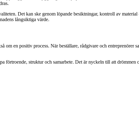
dras.
valiteten. Det kan ske genom löpande besiktningar, kontroll av material
gnadens långsiktiga värde.
ckså om en positiv process. När beställare, rådgivare och entreprenörer s
apa förtroende, struktur och samarbete. Det är nyckeln till att drömmen o