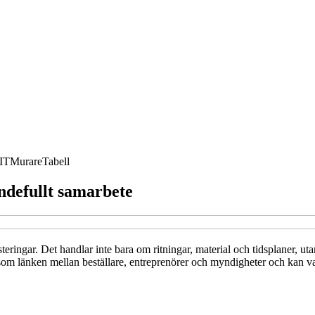
IT
Murare
Tabell
endefullt samarbete
nvesteringar. Det handlar inte bara om ritningar, material och tidsplaner,
m länken mellan beställare, entreprenörer och myndigheter och kan vara