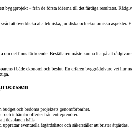
 byggprojekt – från de första idéerna till det färdiga resultatet. Rådgi
svårt att överblicka alla tekniska, juridiska och ekonomiska aspekter. 
a om det finns förtroende. Beställaren måste kunna lita på att rådgivar
rens i både ekonomi och beslut. En erfaren byggrådgivare vet hur man 
ktiga.
 processen
fram budget och bedöma projektets genomförbarhet.
r och inhämtar offerter från entreprenörer.
att tidsplanen hålls.
pprättar eventuella åtgärdslistor och säkerställer att brister åtgärdas.