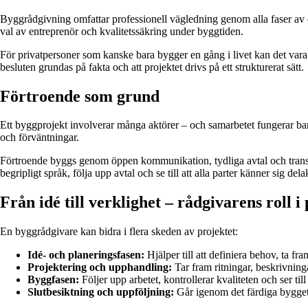
Byggrådgivning omfattar professionell vägledning genom alla faser av ett
val av entreprenör och kvalitetssäkring under byggtiden.
För privatpersoner som kanske bara bygger en gång i livet kan det vara 
besluten grundas på fakta och att projektet drivs på ett strukturerat sätt.
Förtroende som grund
Ett byggprojekt involverar många aktörer – och samarbetet fungerar bar
och förväntningar.
Förtroende byggs genom öppen kommunikation, tydliga avtal och transpa
begripligt språk, följa upp avtal och se till att alla parter känner sig dela
Från idé till verklighet – rådgivarens roll i
En byggrådgivare kan bidra i flera skeden av projektet:
Idé- och planeringsfasen:
Hjälper till att definiera behov, ta 
Projektering och upphandling:
Tar fram ritningar, beskrivninga
Byggfasen:
Följer upp arbetet, kontrollerar kvaliteten och ser till 
Slutbesiktning och uppföljning:
Går igenom det färdiga bygget, u